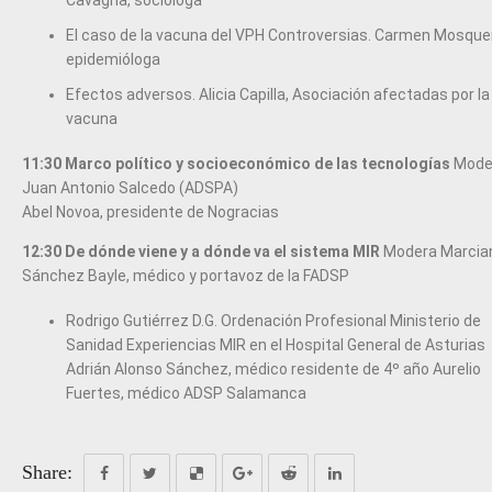
Cavagna, socióloga
El caso de la vacuna del VPH Controversias. Carmen Mosque
epidemióloga
Efectos adversos. Alicia Capilla, Asociación afectadas por la
vacuna
11:30 Marco político y socioeconómico de las tecnologías
Mode
Juan Antonio Salcedo (ADSPA)
Abel Novoa, presidente de Nogracias
12:30 De dónde viene y a dónde va el sistema MIR
Modera Marcia
Sánchez Bayle, médico y portavoz de la FADSP
Rodrigo Gutiérrez D.G. Ordenación Profesional Ministerio de
Sanidad Experiencias MIR en el Hospital General de Asturias
Adrián Alonso Sánchez, médico residente de 4º año Aurelio
Fuertes, médico ADSP Salamanca
Share: