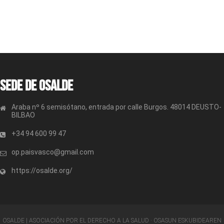
Sede de OSALDE
Araba nº 6 semisótano, entrada por calle Burgos. 48014 DEUSTO-
BILBAO
+34 94 600 99 47
op.paisvasco@gmail.com
https://osalde.org/
OSALDE | ASOCIACIÓN POR EL DERECHO A LA SALUD · OSASUN ESKUBIDEAREN