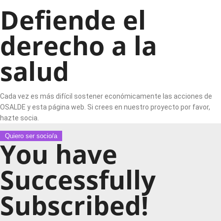
Defiende el
derecho a la
salud
Cada vez es más difícil sostener económicamente las acciones de
OSALDE y esta página web. Si crees en nuestro proyecto por favor,
hazte socia.
Quiero ser socio/a
You have
Successfully
Subscribed!