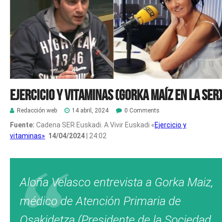
Ejercicio y vitaminas (Gorka Maíz en la SER
Redacción web
14 abril, 2024
0 Comments
Fuente:
Cadena SER Euskadi. A Vivir Euskadi «
Ejercicio y
vitaminas»
14/04/2024
| 24:02
Aloña Velasco entrevista a Gorka Maiz,
médico de Atención Primaria de
Osakidetza (Presidente de la Sociedad