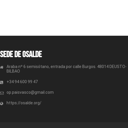
Sede de OSALDE
Araba nº 6 semisótano, entrada por calle Burgos. 48014 DEUSTO-
BILBAO
+34 94 600 99 47
op.paisvasco@gmail.com
https://osalde.org/