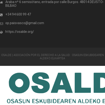
Araba nº 6 semisótano, entrada por calle Burgos. 48014 DEUSTO-
BILBAO
+34 94 600 99 47
op.paisvasco@gmail.com
https://osalde.org/
OSALDE | ASOCIACIÓN POR EL DERECHO A LA SALUD · OSASUN ESKUBIDEAREN
ALDEKO ELKARTEA