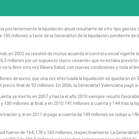
ba posteriormente la liquidación anual resultante de otro tipo gastos d
r 105 millones a favor de la Generalitat de la liquidación pendiente de 
ndo en 2002 se resolvió de mutuo acuerdo el contrato inicial vigente l
6,3 millones por un supuesto «lucro cesante» que no estaba previsto en
se lo llevó otra vez Ribera Salud, con nuevas condiciones y toda el áre
llones de euros, que una vez efectuada la liquidación se quedaron en 58
l precio final de 92 millones. En 2006, la Generalitat Valenciana pagó a c
cuenta se invirtió en 2007 y hasta el año 2010 siempre resultó favorabl
 y 130 millones al final, y en 2010 141 millones a cuenta y 144 tras la li
tración y, si en 2011 el pago a cuenta de 149 millones se redujo a 146 e
ud fueron de 164, 178 y 183 millones, respectivamente. La Generalitat