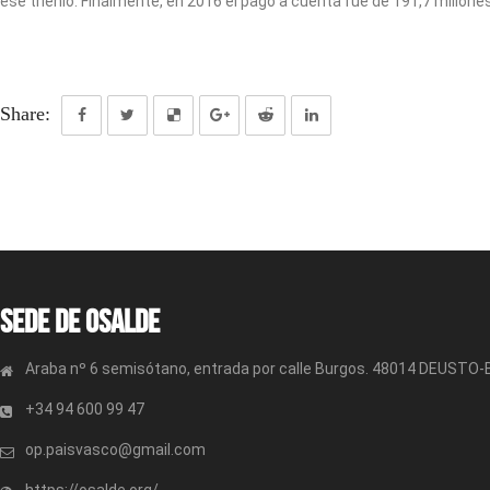
ese trienio. Finalmente, en 2016 el pago a cuenta fue de 191,7 millone
Share:
Sede de OSALDE
Araba nº 6 semisótano, entrada por calle Burgos. 48014 DEUSTO
+34 94 600 99 47
op.paisvasco@gmail.com
https://osalde.org/