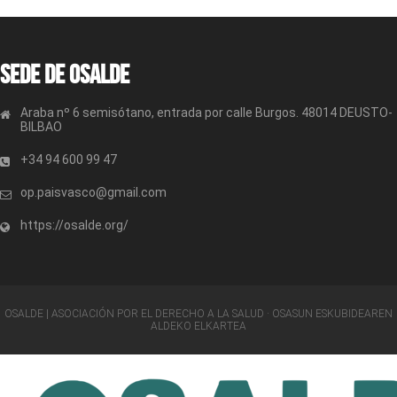
Sede de OSALDE
Araba nº 6 semisótano, entrada por calle Burgos. 48014 DEUSTO-
BILBAO
+34 94 600 99 47
op.paisvasco@gmail.com
https://osalde.org/
OSALDE | ASOCIACIÓN POR EL DERECHO A LA SALUD · OSASUN ESKUBIDEAREN
ALDEKO ELKARTEA