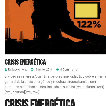
Crisis energética
Redacción web
13 junio, 2018
0 Comments
El video se refiere a Argentina, pero es muy didáctico sobre el tem
general de la crisis energético y muchas circunstancias son
comunes a muchos países, incluído el nuestro.[/vc_column_text]
[/vc_column][/vc_row]
Crisis energética