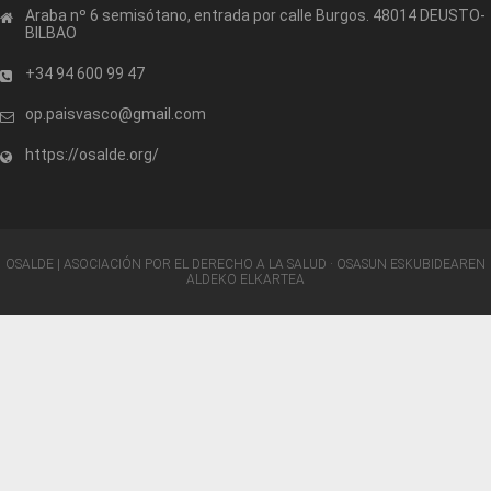
Araba nº 6 semisótano, entrada por calle Burgos. 48014 DEUSTO-
BILBAO
+34 94 600 99 47
op.paisvasco@gmail.com
https://osalde.org/
OSALDE | ASOCIACIÓN POR EL DERECHO A LA SALUD · OSASUN ESKUBIDEAREN
ALDEKO ELKARTEA