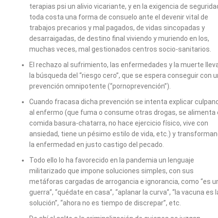
terapias psi un alivio vicariante, y en la exigencia de segurida
toda costa una forma de consuelo ante el devenir vital de
trabajos precarios y mal pagados, de vidas sincopadas y
desarraigadas, de destino final viviendo y muriendo en los,
muchas veces, mal gestionados centros socio-sanitarios.
El rechazo al sufrimiento, las enfermedades y la muerte llev
la búsqueda del “riesgo cero”, que se espera conseguir con 
prevención omnipotente (“pornoprevención”).
Cuando fracasa dicha prevención se intenta explicar culpan
al enfermo (que fuma o consume otras drogas, se alimenta
comida basura-chatarra, no hace ejercicio físico, vive con
ansiedad, tiene un pésimo estilo de vida, etc.) y transforma
la enfermedad en justo castigo del pecado.
Todo ello lo ha favorecido en la pandemia un lenguaje
militarizado que impone soluciones simples, con sus
metáforas cargadas de arrogancia e ignorancia, como “es u
guerra”, “quédate en casa”, “aplanar la curva”, “la vacuna es l
solución”, “ahora no es tiempo de discrepar”, etc.