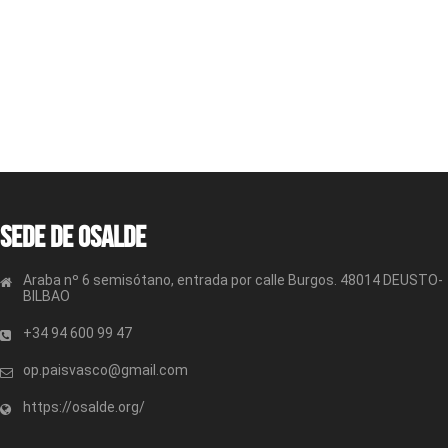
Sede de OSALDE
Araba nº 6 semisótano, entrada por calle Burgos. 48014 DEUSTO-
BILBAO
+34 94 600 99 47
op.paisvasco@gmail.com
https://osalde.org/