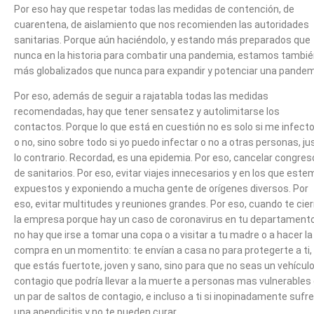
Por eso hay que respetar todas las medidas de contención, de
cuarentena, de aislamiento que nos recomienden las autoridades
sanitarias. Porque aún haciéndolo, y estando más preparados que
nunca en la historia para combatir una pandemia, estamos tambi
más globalizados que nunca para expandir y potenciar una pandem
Por eso, además de seguir a rajatabla todas las medidas
recomendadas, hay que tener sensatez y autolimitarse los
contactos. Porque lo que está en cuestión no es solo si me infecto
o no, sino sobre todo si yo puedo infectar o no a otras personas, ju
lo contrario. Recordad, es una epidemia. Por eso, cancelar congre
de sanitarios. Por eso, evitar viajes innecesarios y en los que est
expuestos y exponiendo a mucha gente de orígenes diversos. Por
eso, evitar multitudes y reuniones grandes. Por eso, cuando te cie
la empresa porque hay un caso de coronavirus en tu departamento
no hay que irse a tomar una copa o a visitar a tu madre o a hacer la
compra en un momentito: te envían a casa no para protegerte a ti,
que estás fuertote, joven y sano, sino para que no seas un vehícul
contagio que podría llevar a la muerte a personas mas vulnerables
un par de saltos de contagio, e incluso a ti si inopinadamente sufr
una apendicitis y no te pueden curar.