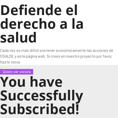
Defiende el
derecho a la
salud
Cada vez es más difícil sostener económicamente las acciones de
OSALDE y esta página web. Si crees en nuestro proyecto por favor,
hazte socia.
Quiero ser socio/a
You have
Successfully
Subscribed!