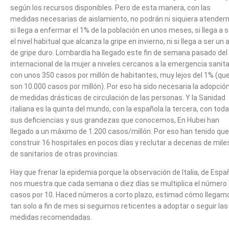
según los recursos disponibles. Pero de esta manera, con las
medidas necesarias de aislamiento, no podrán ni siquiera atender
si llega a enfermar el 1% de la población en unos meses, si llega a s
el nivel habitual que alcanza la gripe en invierno, ni si llega a ser un 
de gripe duro. Lombardía ha llegado este fin de semana pasado del 
internacional de la mujer a niveles cercanos a la emergencia sanita
con unos 350 casos por millón de habitantes, muy lejos del 1% (qu
son 10.000 casos por millón). Por eso ha sido necesaria la adopció
de medidas drásticas de circulación de las personas. Y la Sanidad
italiana es la quinta del mundo, con la española la tercera, con tod
sus deficiencias y sus grandezas que conocemos, En Hubei han
llegado a un máximo de 1.200 casos/millón. Por eso han tenido que
construir 16 hospitales en pocos días y reclutar a decenas de mile
de sanitarios de otras provincias.
Hay que frenar la epidemia porque la observación de Italia, de Espa
nos muestra que cada semana o diez días se multiplica el número
casos por 10. Haced números a corto plazo, estimad cómo llegam
tan solo a fin de mes si seguimos reticentes a adoptar o seguir las
medidas recomendadas.