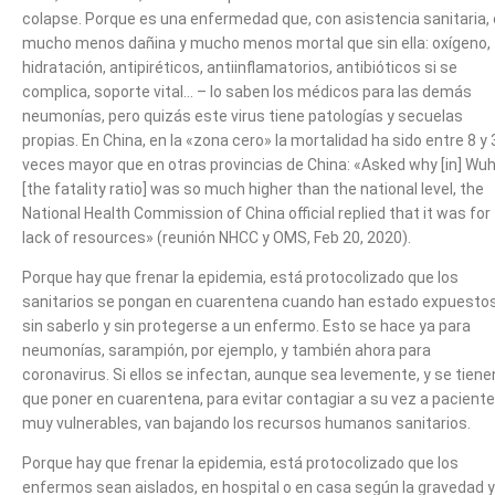
colapse. Porque es una enfermedad que, con asistencia sanitaria,
mucho menos dañina y mucho menos mortal que sin ella: oxígeno,
hidratación, antipiréticos, antiinflamatorios, antibióticos si se
complica, soporte vital… – lo saben los médicos para las demás
neumonías, pero quizás este virus tiene patologías y secuelas
propias. En China, en la «zona cero» la mortalidad ha sido entre 8 y 
veces mayor que en otras provincias de China: «Asked why [in] Wu
[the fatality ratio] was so much higher than the national level, the
National Health Commission of China official replied that it was for
lack of resources» (reunión NHCC y OMS, Feb 20, 2020).
Porque hay que frenar la epidemia, está protocolizado que los
sanitarios se pongan en cuarentena cuando han estado expuesto
sin saberlo y sin protegerse a un enfermo. Esto se hace ya para
neumonías, sarampión, por ejemplo, y también ahora para
coronavirus. Si ellos se infectan, aunque sea levemente, y se tiene
que poner en cuarentena, para evitar contagiar a su vez a pacient
muy vulnerables, van bajando los recursos humanos sanitarios.
Porque hay que frenar la epidemia, está protocolizado que los
enfermos sean aislados, en hospital o en casa según la gravedad y