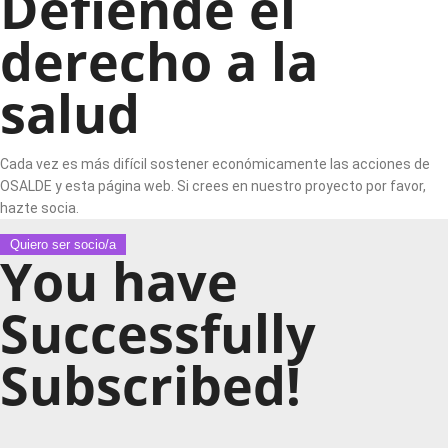
Defiende el
derecho a la
salud
Cada vez es más difícil sostener económicamente las acciones de
OSALDE y esta página web. Si crees en nuestro proyecto por favor,
hazte socia.
Quiero ser socio/a
You have
Successfully
Subscribed!