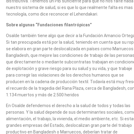
distributiva. Tenemos un PIB suficiente para que no nos falte nada
nuestro sistema de salud, si es que lo que realmente falta es mas
tecnología, como dice reconocer el Lehendakari.
Sobre algunas “Fundaciones filantrópicas”
Osalde también tiene algo que decir a la Fundación Amancio Orteg
Si tan preocupada está por la salud, teniendo en cuenta que su ro
se elabora en gran parte deslocalizada en países como Marruecos
Bangladesh, que mejore las condiciones de trabajo de las persona
que directamente o mediante subcontratas trabajan en condicion
de explotación y grave riesgo para su salud y su vida, y que trabaje
para corregir las violaciones de los derechos humanos que se
producen en la cadena de producción textil. Todavía está muy fre
el recuerdo de la tragedia del Rana Plaza, cerca de Bangladesh, co
1.134 muertos y más de 2.500 heridos
En Osalde defendemos el derecho a la salud de todos y todas las
personas. Y la salud depende de sus determinantes sociales, como
alimentación, el trabajo, la vivienda, el medio ambiente, etc. Si esta
grandes empresas del Estado, deslocalizan gran parte del trabajo
productivo en Bangladesh o Marruecos, deberían tratar de