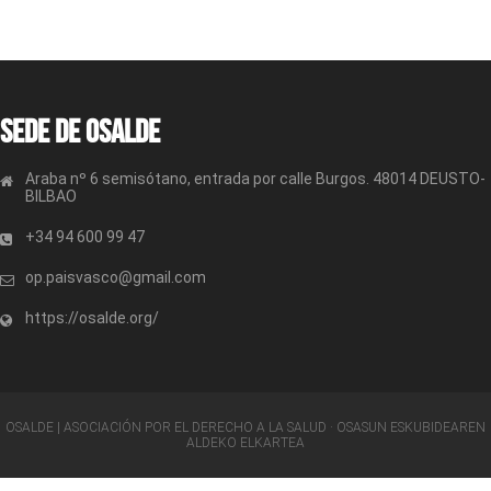
Sede de OSALDE
Araba nº 6 semisótano, entrada por calle Burgos. 48014 DEUSTO-
BILBAO
+34 94 600 99 47
op.paisvasco@gmail.com
https://osalde.org/
OSALDE | ASOCIACIÓN POR EL DERECHO A LA SALUD · OSASUN ESKUBIDEAREN
ALDEKO ELKARTEA