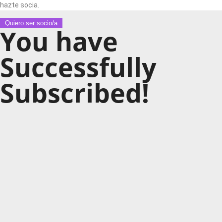
hazte socia.
Quiero ser socio/a
You have
Successfully
Subscribed!