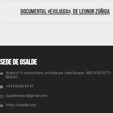
Documental «Exiliada», de Leonor Zúñiga
Sede de OSALDE
Araba nº 6 semisótano, entrada por calle Burgos. 48014 DEUSTO-
BILBAO
+34 94 600 99 47
op.paisvasco@gmail.com
https://osalde.org/