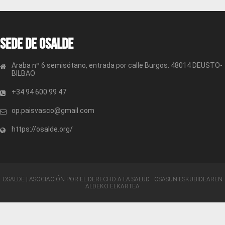
entradas
Sede de OSALDE
Araba nº 6 semisótano, entrada por calle Burgos. 48014 DEUSTO-
BILBAO
+34 94 600 99 47
op.paisvasco@gmail.com
https://osalde.org/
OSALDE | ASOCIACIÓN POR EL DERECHO A LA SALUD · OSASUN ESKUBIDEAREN
ALDEKO ELKARTEA