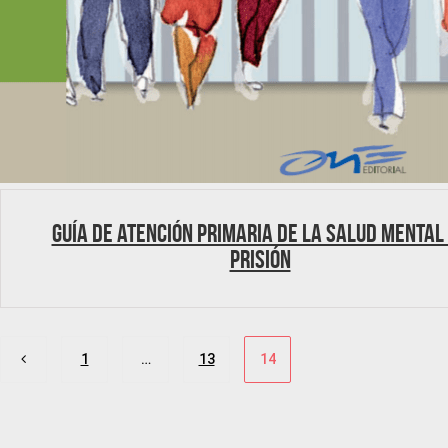
Guía de Atención Primaria de la Salud Mental
prisión
Paginación
1
…
13
14
de