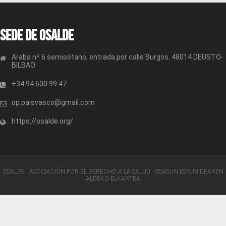
Sede de OSALDE
Araba nº 6 semisótano, entrada por calle Burgos. 48014 DEUSTO-
BILBAO
+34 94 600 99 47
op.paisvasco@gmail.com
https://osalde.org/
OSALDE | ASOCIACIÓN POR EL DERECHO A LA SALUD · OSASUN ESKUBIDEAREN
ALDEKO ELKARTEA