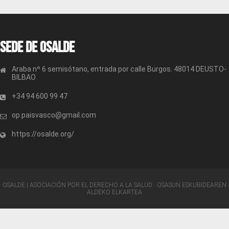
Sede de OSALDE
Araba nº 6 semisótano, entrada por calle Burgos. 48014 DEUSTO-
BILBAO
+34 94 600 99 47
op.paisvasco@gmail.com
https://osalde.org/
OSALDE | ASOCIACIÓN POR EL DERECHO A LA SALUD · OSASUN ESKUBIDEAREN
ALDEKO ELKARTEA