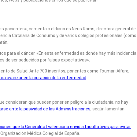
os, webs y publicaciones en los que se publicitan
los pacientes», comenta a eldiario.es Neus Rams, directora general de
Agencia Catalana de Consumo y de varios colegios profesionales (como
arán.
entos para el cáncer. «En esta enfermedad es donde hay más incidencia
les de ser seducidos por falsas expectativas».
mento de Salud. Ante 700 inscritos, ponentes como Txumari Alfaro,
ara avanzar en la curación de la enfermedad
.
e consideran que pueden poner en peligro a la ciudadanía, no hay
arse ante la pasividad de las Administraciones
, según lamentan
ciones que la Generalitat valenciana envió a facultativos para evitar
a Organización Médica Colegial de España.