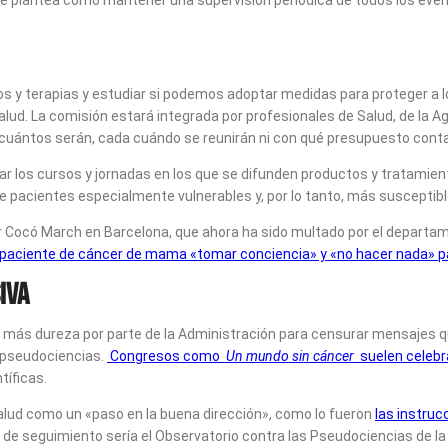
se plantea cómo mantener una supervisión periódica de todos los event
tos y terapias y estudiar si podemos adoptar medidas para proteger a 
lud. La comisión estará integrada por profesionales de Salud, de la 
 cuántos serán, cada cuándo se reunirán ni con qué presupuesto cont
inar los cursos y jornadas en los que se difunden productos y tratami
de pacientes especialmente vulnerables y, por lo tanto, más susceptib
or Cocó March en Barcelona, que ahora ha sido multado por el departa
a paciente de cáncer de mama «tomar conciencia» y «no hacer nada» p
iva
 más dureza por parte de la Administración para censurar mensajes qu
 pseudociencias.
Congresos como
Un mundo sin cáncer
suelen celebr
tíficas.
alud como un «paso en la buena dirección», como lo fueron
las instruc
 de seguimiento sería el Observatorio contra las Pseudociencias de l