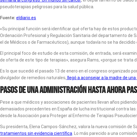
semana al congreso
Un mundo sin cáncer
, el departamento de Salud 
pseudoterapias peligrosas para la salud pública.
Fuente:
eldiario.es
«Su principal función será identificar qué oferta hay de estos produc
Ordenación Profesional y Regulación Sanitaria del departamento de Sa
el de Médicos o de Farmacéuticos), aunque todavía no se ha decidido
El principal foco de estudio de esta comisión, de entrada, será exam
de oferta de este tipo de terapias», asegura Rams, «porque se trata 
Es lo que sucedió el pasado 13 de enero en el congreso organizado p
divulgador de remedios naturales,
llegó a aconsejar a la madre de un
Pasos de una Administración hasta ahora pas
Pese a que médicos y asociaciones de pacientes llevan años pidiendo
demasiados precedentes en España de lucha institucional contra las
desde la Asociación para Proteger al Enfermo de Terapias Pseudocien
Su presidenta, Elena Campos-Sánchez, valora la nueva comisión de S
tratamientos sin evidencia científica
. Lo más parecido a una comisión