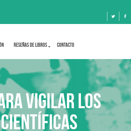
ón
Reseñas de libros
Contacto
ra vigilar los
científicas