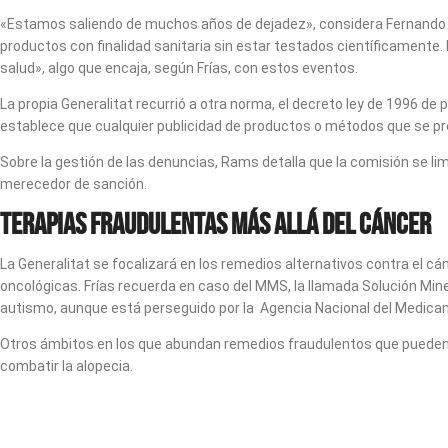
«Estamos saliendo de muchos años de dejadez», considera Fernando Fr
productos con finalidad sanitaria sin estar testados científicamente
salud», algo que encaja, según Frías, con estos eventos.
La propia Generalitat recurrió a otra norma, el decreto ley de 1996 d
establece que cualquier publicidad de productos o métodos que se pre
Sobre la gestión de las denuncias, Rams detalla que la comisión se li
merecedor de sanción.
Terapias fraudulentas más allá del cáncer
La Generalitat se focalizará en los remedios alternativos contra el c
oncológicas. Frías recuerda en caso del MMS, la llamada Solución Min
autismo, aunque está perseguido por la
Agencia Nacional del Medica
Otros ámbitos en los que abundan remedios fraudulentos que pueden t
combatir la alopecia.