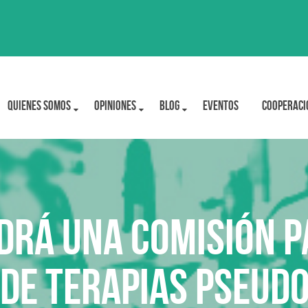
Quienes Somos
OPINIONES
BLOG
Eventos
Cooperaci
drá una comisión pa
de terapias pseudo