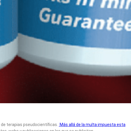
 de terapias pseudocientíficas.
Más allá de la multa impuesta esta