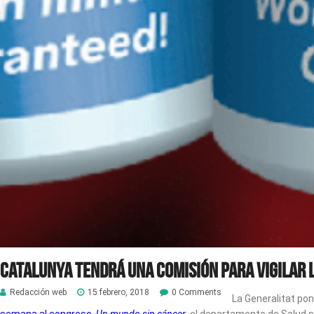
Catalunya tendrá una comisión para vigilar 
Redacción web
15 febrero, 2018
0 Comments
La Generalitat pon