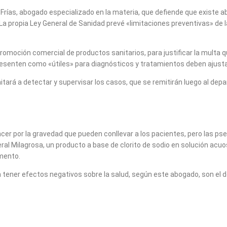
ías, abogado especializado en la materia, que defiende que existe ab
. La propia Ley General de Sanidad prevé «limitaciones preventivas» d
e promoción comercial de productos sanitarios, para justificar la mult
senten como «útiles» para diagnósticos y tratamientos deben ajustarse
mitará a detectar y supervisar los casos, que se remitirán luego al de
áncer por la gravedad que pueden conllevar a los pacientes, pero las 
eral Milagrosa, un producto a base de clorito de sodio en solución a
mento.
ener efectos negativos sobre la salud, según este abogado, son el de