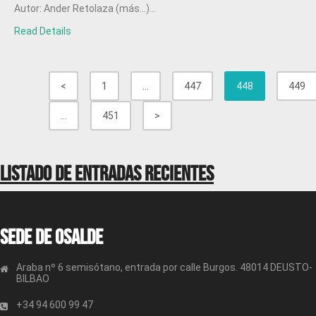
Autor: Ander Retolaza (más…)...
Read Details
<
1
…
447
448
449
…
451
>
Listado de entradas recientes
Sede de OSALDE
Araba nº 6 semisótano, entrada por calle Burgos. 48014 DEUSTO-
BILBAO
+34 94 600 99 47