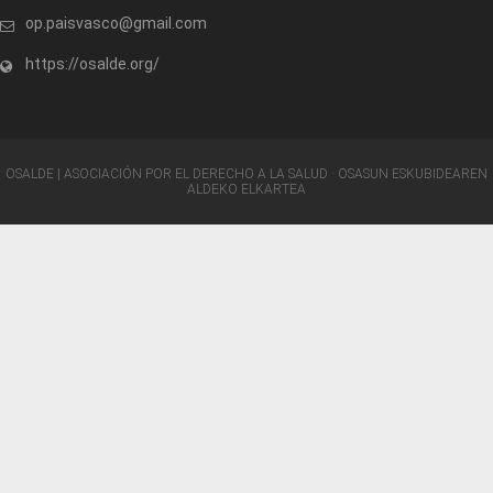
op.paisvasco@gmail.com
https://osalde.org/
OSALDE | ASOCIACIÓN POR EL DERECHO A LA SALUD · OSASUN ESKUBIDEAREN
ALDEKO ELKARTEA