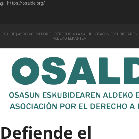
https://osalde.org/
OSALDE | ASOCIACIÓN POR EL DERECHO A LA SALUD · OSASUN ESKUBIDEAREN
ALDEKO ELKARTEA
Defiende el