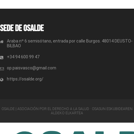
Sede de OSALDE
Araba nº 6 semisótano, entrada por calle Burgos. 48014 DEUSTO-
BILBAO
+34 94 600 99 47
op.paisvasco@gmail.com
https://osalde.org/
OSALDE | ASOCIACIÓN POR EL DERECHO A LA SALUD · OSASUN ESKUBIDEAREN
ALDEKO ELKARTEA