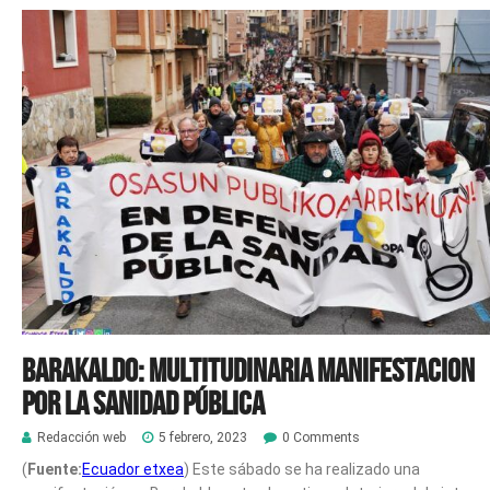
Barakaldo: Multitudinaria manifestacion
por la Sanidad Pública
Redacción web
5 febrero, 2023
0 Comments
(
Fuente:
Ecuador etxea
) Este sábado se ha realizado una