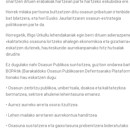
onartzen dituen erabakiak hartzean parte hartzeko eskubidea ere.
Horrek milaka pertsona bultzatzen ditu osasun pribatuan irtenbide
bat bilatzera, eta hori Eusko Jaurlaritzaren osasun-estrategia
politikoaren parte da.
Horregatik, Iñigo Urkullu lehendakariak egin berri dituen adierazpene
«kalitatezko osasuna lortzeko ahalegin ekonomikoa eta gizatiarra
eskatzen dutenek, hauteskunde-aurrekanpainako hitz hutsalak
dirudite.
Ez dugulako nahi Osasun Publikoa suntsitzea, guztion ondarea bai
BOPAtik (Barakaldoko Osasun Publikoaren Defentsarako Plataform
honako hau eskatzen dugu:
• Osasun-zerbitzu publikoa, unibertsala, doakoa eta kalitatezkoa
bermatzea, sektore ahulenei lehentasuna emanez.
• Aurrez aurreko arreta osora itzultzea.
• Lehen mailako arretaren aurrekontua handitzea.
• Osasuna sustatzera eta gaixotasuna prebenitzera bideratutako