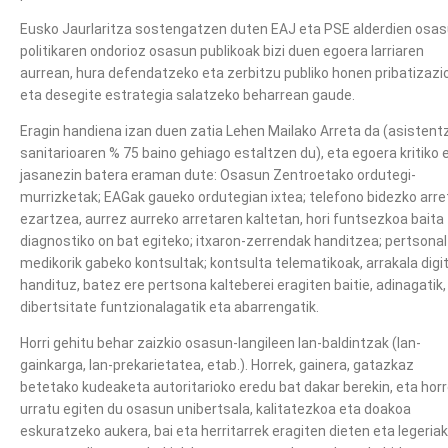
Eusko Jaurlaritza sostengatzen duten EAJ eta PSE alderdien osa
politikaren ondorioz osasun publikoak bizi duen egoera larriaren
aurrean, hura defendatzeko eta zerbitzu publiko honen pribatizazi
eta desegite estrategia salatzeko beharrean gaude.
Eragin handiena izan duen zatia Lehen Mailako Arreta da (asistent
sanitarioaren % 75 baino gehiago estaltzen du), eta egoera kritiko 
jasanezin batera eraman dute: Osasun Zentroetako ordutegi-
murrizketak; EAGak gaueko ordutegian ixtea; telefono bidezko arre
ezartzea, aurrez aurreko arretaren kaltetan, hori funtsezkoa baita
diagnostiko on bat egiteko; itxaron-zerrendak handitzea; pertsonal
medikorik gabeko kontsultak; kontsulta telematikoak, arrakala digi
handituz, batez ere pertsona kalteberei eragiten baitie, adinagatik,
dibertsitate funtzionalagatik eta abarrengatik.
Horri gehitu behar zaizkio osasun-langileen lan-baldintzak (lan-
gainkarga, lan-prekarietatea, etab.). Horrek, gainera, gatazkaz
betetako kudeaketa autoritarioko eredu bat dakar berekin, eta hor
urratu egiten du osasun unibertsala, kalitatezkoa eta doakoa
eskuratzeko aukera, bai eta herritarrek eragiten dieten eta legeriak