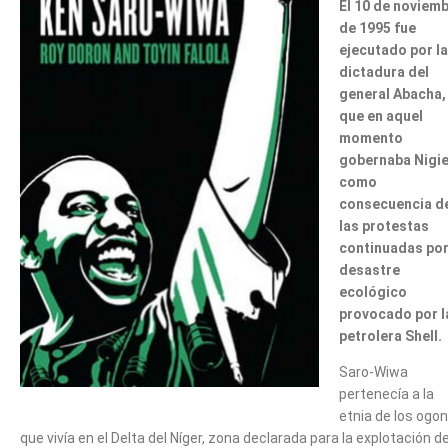
El 10 de noviem
de 1995 fue
ejecutado por la
dictadura del
general Abacha,
que en aquel
momento
gobernaba Nigie
como
consecuencia d
las protestas
continuadas por
desastre
ecológico
provocado por l
petrolera Shell.
Saro-Wiwa
pertenecía a la
etnia de los ogoni
que vivía en el Delta del Níger, zona declarada para la explotación de