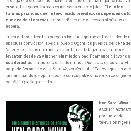
Predigo que el desenlace del misterio del delta del Níger se resolve
pronto. La agenda ha sido establecida en este juicio.
El que las
formas pacíficas que he favorecido prevalezcan dependen de lo
que decida el opresor,
de las señales que se envíen al público en
espera.
En mi defensa frente a cargos a los que aquí me enfrento, desde m
absoluta convicción, apelo al pueblo Ogoni, los pueblos del delta de
Níger, y las etnias oprimidas minoritarias de Nigeria para que
se
levanten desde ya y luchen sin miedo y pacíficamente a favor de
sus derechos.
La historia está de su lado. Dios está de su lado. El
sagrado Corán dice en la Sura 42, versículo 41: “Todos aquellos que
luchan cuando los oprimidos no son culpables, no serán castigado
por Alá”. Que llegue el día.
::::::::::::::::::::::::::::::::::::::::::::::::::::::::::::::::::::::::::::::::::::::::::::::::::::::::::::::::::::::::::::::::::::::::::::::
Ken Saro-Wiwa
f
escritor, activist
productor de
televisión nigeria