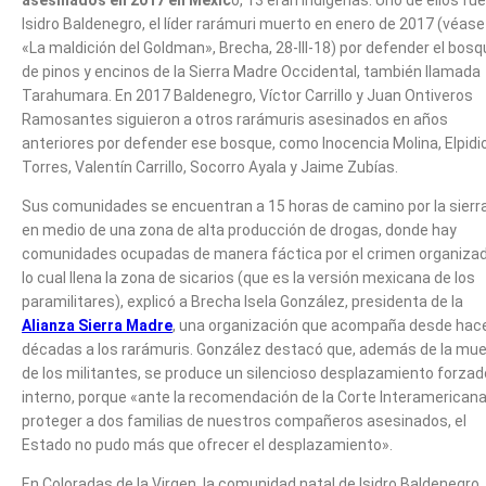
asesinados en 2017 en Méxic
o, 13 eran indígenas. Uno de ellos fue
Isidro Baldenegro, el líder rarámuri muerto en enero de 2017 (véase
«La maldición del Goldman», Brecha, 28-III-18) por defender el bos
de pinos y encinos de la Sierra Madre Occidental, también llamada
Tarahumara. En 2017 Baldenegro, Víctor Carrillo y Juan Ontiveros
Ramosantes siguieron a otros rarámuris asesinados en años
anteriores por defender ese bosque, como Inocencia Molina, Elpidi
Torres, Valentín Carrillo, Socorro Ayala y Jaime Zubías.
Sus comunidades se encuentran a 15 horas de camino por la sierra
en medio de una zona de alta producción de drogas, donde hay
comunidades ocupadas de manera fáctica por el crimen organizad
lo cual llena la zona de sicarios (que es la versión mexicana de los
paramilitares), explicó a Brecha Isela González, presidenta de la
Alianza Sierra Madre
, una organización que acompaña desde hac
décadas a los rarámuris. González destacó que, además de la mue
de los militantes, se produce un silencioso desplazamiento forzad
interno, porque «ante la recomendación de la Corte Interamerican
proteger a dos familias de nuestros compañeros asesinados, el
Estado no pudo más que ofrecer el desplazamiento».
En Coloradas de la Virgen, la comunidad natal de Isidro Baldenegro,