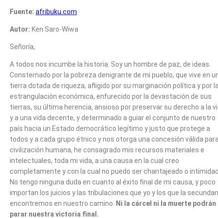
Fuente:
afribuku.com
Autor:
Ken Saro-Wiwa
Señoría,
A todos nos incumbe la historia. Soy un hombre de paz, de ideas.
Consternado por la pobreza denigrante de mi pueblo, que vive en u
tierra dotada de riqueza, afligido por su marginación política y por l
estrangulación económica, enfurecido por la devastación de sus
tierras, su última herencia, ansioso por preservar su derecho a la v
y a una vida decente, y determinado a guiar el conjunto de nuestro
país hacia un Estado democrático legítimo y justo que protege a
todos y a cada grupo étnico y nos otorga una concesión válida para
civilización humana, he consagrado mis recursos materiales e
intelectuales, toda mi vida, a una causa en la cual creo
completamente y con la cual no puedo ser chantajeado o intimidad
No tengo ninguna duda en cuanto al éxito final de mi causa, y poco
importan los juicios y las tribulaciones que yo y los que la secunda
encontremos en nuestro camino.
Ni la cárcel ni la muerte podrán
parar nuestra victoria final.