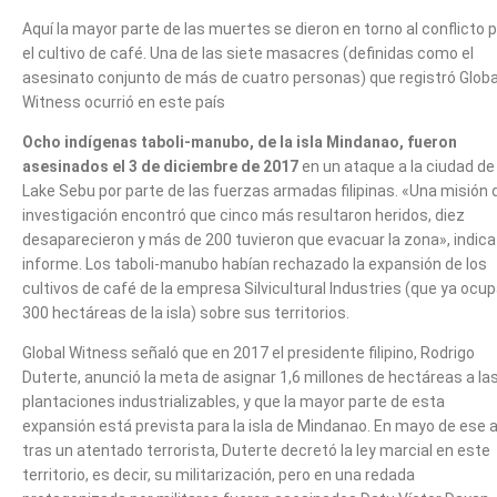
Aquí la mayor parte de las muertes se dieron en torno al conflicto 
el cultivo de café. Una de las siete masacres (definidas como el
asesinato conjunto de más de cuatro personas) que registró Globa
Witness ocurrió en este país
Ocho indígenas taboli-manubo, de la isla Mindanao, fueron
asesinados el 3 de diciembre de 2017
en un ataque a la ciudad de
Lake Sebu por parte de las fuerzas armadas filipinas. «Una misión 
investigación encontró que cinco más resultaron heridos, diez
desaparecieron y más de 200 tuvieron que evacuar la zona», indica
informe. Los taboli-manubo habían rechazado la expansión de los
cultivos de café de la empresa Silvicultural Industries (que ya ocu
300 hectáreas de la isla) sobre sus territorios.
Global Witness señaló que en 2017 el presidente filipino, Rodrigo
Duterte, anunció la meta de asignar 1,6 millones de hectáreas a la
plantaciones industrializables, y que la mayor parte de esta
expansión está prevista para la isla de Mindanao. En mayo de ese 
tras un atentado terrorista, Duterte decretó la ley marcial en este
territorio, es decir, su militarización, pero en una redada