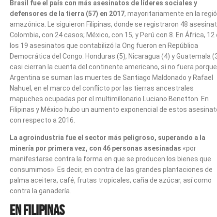
Brasil fue el país con más asesinatos de líderes sociales y
defensores de la tierra (57) en 2017
, mayoritariamente en la regi
amazónica. Le siguieron Filipinas, donde se registraron 48 asesinat
Colombia, con 24 casos; México, con 15, y Perú con 8. En África, 12
los 19 asesinatos que contabilizó la Ong fueron en República
Democrática del Congo. Honduras (5), Nicaragua (4) y Guatemala (
casi cierran la cuenta del continente americano, si no fuera porque
Argentina se suman las muertes de Santiago Maldonado y Rafael
Nahuel, en el marco del conflicto por las tierras ancestrales
mapuches ocupadas por el multimillonario Luciano Benetton. En
Filipinas y México hubo un aumento exponencial de estos asesinat
con respecto a 2016.
La agroindustria fue el sector más peligroso, superando a la
minería por primera vez, con 46 personas asesinadas
«por
manifestarse contra la forma en que se producen los bienes que
consumimos». Es decir, en contra de las grandes plantaciones de
palma aceitera, café, frutas tropicales, caña de azúcar, así como
contra la ganadería.
En Filipinas