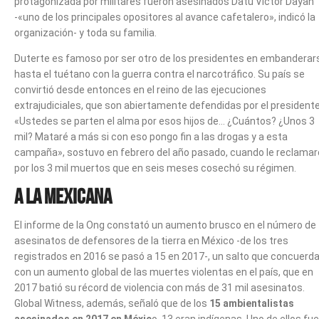
protagonizada por militares fueron asesinados Datu Víctor Dayan
-«uno de los principales opositores al avance cafetalero», indicó la
organización- y toda su familia.
Duterte es famoso por ser otro de los presidentes en embanderar
hasta el tuétano con la guerra contra el narcotráfico. Su país se
convirtió desde entonces en el reino de las ejecuciones
extrajudiciales, que son abiertamente defendidas por el presidente
«Ustedes se parten el alma por esos hijos de… ¿Cuántos? ¿Unos 3
mil? Mataré a más si con eso pongo fin a las drogas y a esta
campaña», sostuvo en febrero del año pasado, cuando le reclama
por los 3 mil muertos que en seis meses cosechó su régimen.
A la mexicana
El informe de la Ong constató un aumento brusco en el número de
asesinatos de defensores de la tierra en México -de los tres
registrados en 2016 se pasó a 15 en 2017-, un salto que concuerd
con un aumento global de las muertes violentas en el país, que en
2017 batió su récord de violencia con más de 31 mil asesinatos.
Global Witness, además, señaló que de los
15 ambientalistas