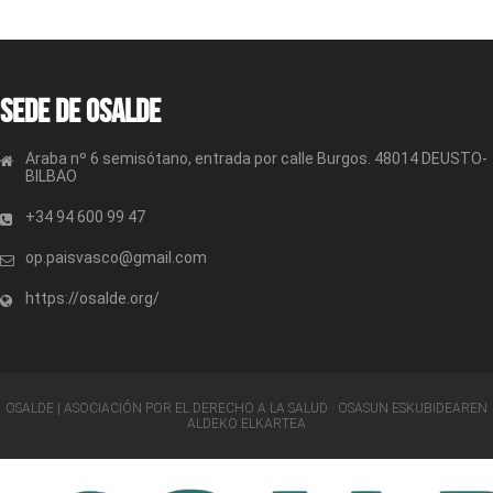
Sede de OSALDE
Araba nº 6 semisótano, entrada por calle Burgos. 48014 DEUSTO-
BILBAO
+34 94 600 99 47
op.paisvasco@gmail.com
https://osalde.org/
OSALDE | ASOCIACIÓN POR EL DERECHO A LA SALUD · OSASUN ESKUBIDEAREN
ALDEKO ELKARTEA