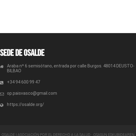
Sede de OSALDE
Araba nº 6 semisótano, entrada por calle Burgos. 48014 DEUSTO-
BILBAO
+34 94 600 99 47
op.paisvasco@gmail.com
https://osalde.org/
OSALDE | ASOCIACIÓN POR EL DERECHO A LA SALUD · OSASUN ESKUBIDEAREN