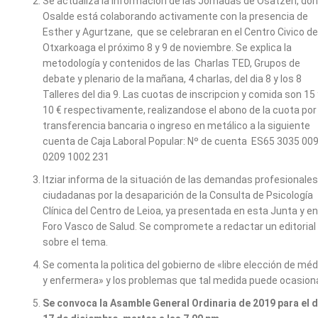
Se actualiza la información de las Jornadas de Osatzen, do
Osalde está colaborando activamente con la presencia de
Esther y Agurtzane, que se celebraran en el Centro Civico de
Otxarkoaga el próximo 8 y 9 de noviembre. Se explica la
metodología y contenidos de las Charlas TED, Grupos de
debate y plenario de la mañana, 4 charlas, del dia 8 y los 8
Talleres del dia 9. Las cuotas de inscripcion y comida son 15 
10 € respectivamente, realizandose el abono de la cuota por
transferencia bancaria o ingreso en metálico a la siguiente
cuenta de Caja Laboral Popular: Nº de cuenta ES65 3035 00
0209 1002 231
Itziar informa de la situación de las demandas profesionales
ciudadanas por la desaparición de la Consulta de Psicología
Clínica del Centro de Leioa, ya presentada en esta Junta y en
Foro Vasco de Salud. Se compromete a redactar un editorial
sobre el tema.
Se comenta la politica del gobierno de «libre elección de méd
y enfermera» y los problemas que tal medida puede ocasiona
Se convoca la Asamble General Ordinaria de 2019 para el d