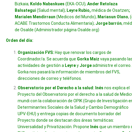
Bizkaia;
Koldo Nabaskues
(EKA-OCU);
Ander Retolaza
Balsategui
(Salud mental);
Leyre Rubio,
médica de Osatzen
;
Marialen Mendirraun
(Medicos del Mundo);
Mariasun Olano
, 
ACABE Trastornos Conducta Alimentaria);
Jorge barrón
, méd
de Osalde (Administrador página Osalde.org)
Orden del día:
Organización FVS:
Hay que renovar los cargos de
Coordinador/a. Se acuerda que
Gorka Maiz
vaya pasando la
actividades de gestión a
Leyre
y
Jorge
administre el correo.
Gorka nos pasará la información de miembros del FVS,
direcciones de correo y teléfonos.
Observatorio por el Derecho a la salud:
Inés
nos explica el
Proyecto del Observatorio por el derecho a la salud de Medi
mundi con la colaboración de OPIK (Grupo de Investigación e
Determinantes Sociales de la Salud y Cambio Demográfico
UPV-EHU) y entrega copias de documento borrador del
Proyecto donde se destacan dos áreas temáticas:
Universalidad y Privatización. Propone
Inés
que un miembro 