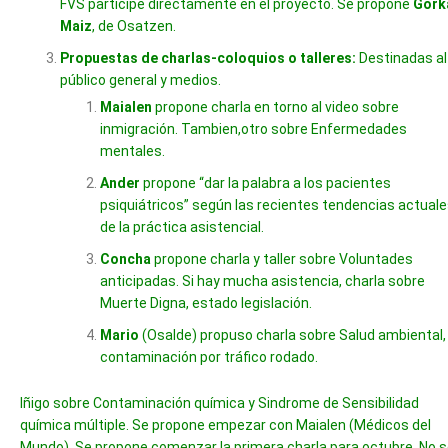
FVS participe directamente en el proyecto. Se propone
Gork
Maiz
, de Osatzen.
Propuestas de charlas-coloquios o talleres:
Destinadas al
público general y medios.
Maialen
propone charla en torno al video sobre
inmigración. Tambien,otro sobre Enfermedades
mentales.
Ander
propone “dar la palabra a los pacientes
psiquiátricos” según las recientes tendencias actual
de la práctica asistencial.
Concha
propone charla y taller sobre Voluntades
anticipadas. Si hay mucha asistencia, charla sobre
Muerte Digna, estado legislación.
Mario
(Osalde) propuso charla sobre Salud ambiental,
contaminación por tráfico rodado.
Iñigo sobre Contaminación química y Sindrome de Sensibilidad
química múltiple. Se propone empezar con Maialen (Médicos del
Mundo). Se propone comenzar la primera charla para octubre. No 