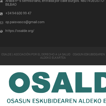
Araba nº 6 semisótano, entrada por calle Burgos. 48014 DEUSTO-
BILBAO
+34 94 600 99 47
op.paisvasco@gmail.com
https://osalde.org/
OSALDE | ASOCIACIÓN POR EL DERECHO A LA SALUD · OSASUN ESKUBIDEAREN
ALDEKO ELKARTEA