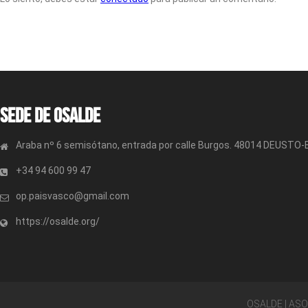
Sede de OSALDE
Araba nº 6 semisótano, entrada por calle Burgos. 48014 DEUSTO
+34 94 600 99 47
op.paisvasco@gmail.com
https://osalde.org/
OSALDE | AS