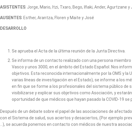
ASISTENTES
: Jorge, Mario, Itzi, Txaro, Bego, Iñaki, Ander, Agurtzane y 
AUSENTES
: Esther, Arantza, Floren y Maite y José
DESARROLLO
Se aprueba el Acta de la última reunión de la Junta Directiva.
Se informa de un contacto realizado con una persona miembro d
Vasco y unos 3000, en el ámbito del Estado Español. Nos inform
objetivos. Esta reconocida internacionalmente por la OMS y la
varias líneas de investigación en el Estado), se informe a los m
en fin que se forme a los profesionales del sistema público de
visibilizarse y explicar sus objetivos como Asociación, y estar
oportunidad de que médicos que hayan pasado la COVID-19 se p
Después de un debate sobre el papel de las asociaciones de afectados 
con el Sistema de salud, sus aciertos y desaciertos, (Por ejemplo pre
…), se acuerda ponernos en contacto con médicos de nuestra asociació