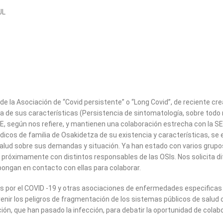
JL
e la Asociación de “Covid persistente” o “Long Covid”, de reciente c
a de sus características (Persistencia de sintomatología, sobre todo 
 UE, según nos refiere, y mantienen una colaboración estrecha con la
édicos de familia de Osakidetza de su existencia y características, se 
 salud sobre sus demandas y situación. Ya han estado con varios grupo
án próximamente con distintos responsables de las OSIs. Nos solicita d
ongan en contacto con ellas para colaborar.
por el COVID -19 y otras asociaciones de enfermedades especificas (Ca
venir los peligros de fragmentación de los sistemas públicos de salud
n, que han pasado la infección, para debatir la oportunidad de colabo