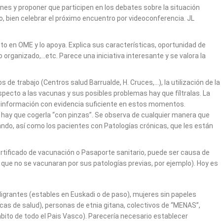
nes y proponer que participen en los debates sobre la situación
no, bien celebrar el próximo encuentro por videoconferencia. JL
o en OME y lo apoya. Explica sus características, oportunidad de
o organizado,…etc. Parece una iniciativa interesante y se valora la
de trabajo (Centros salud Barrualde, H. Cruces,…), la utilización de la
ecto a las vacunas y sus posibles problemas hay que fíltralas. La
ner información con evidencia suficiente en estos momentos.
 hay que cogerla “con pinzas”. Se observa de cualquier manera que
ndo, así como los pacientes con Patologías crónicas, que les están
ertificado de vacunación o Pasaporte sanitario, puede ser causa de
 que no se vacunaran por sus patologías previas, por ejemplo). Hoy es
Migrantes (estables en Euskadi o de paso), mujeres sin papeles
cas de salud), personas de etnia gitana, colectivos de “MENAS”,
bito de todo el Pais Vasco). Parecería necesario establecer