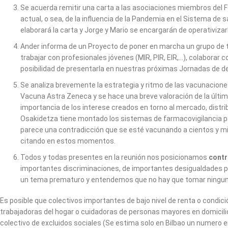
Se acuerda remitir una carta a las asociaciones miembros del Fo
actual, o sea, de la influencia de la Pandemia en el Sistema de 
elaborará la carta y Jorge y Mario se encargarán de operativizar
Ander informa de un Proyecto de poner en marcha un grupo de t
trabajar con profesionales jóvenes (MIR, PIR, EIR,…), colaborar 
posibilidad de presentarla en nuestras próximas Jornadas de de
Se analiza brevemente la estrategia y ritmo de las vacunaciones 
Vacuna Astra Zeneca y se hace una breve valoración de la últim
importancia de los interese creados en torno al mercado, distri
Osakidetza tiene montado los sistemas de farmacovigilancia pa
parece una contradicción que se esté vacunando a cientos y mil
citando en estos momentos.
Todos y todas presentes en la reunión nos posicionamos
cont
importantes discriminaciones, de importantes desigualdades por 
un tema prematuro y entendemos que no hay que tomar ninguna 
Es posible que colectivos importantes de bajo nivel de renta o condi
trabajadoras del hogar o cuidadoras de personas mayores en domicilio
colectivo de excluidos sociales (Se estima solo en Bilbao un numero 