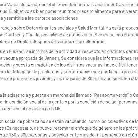
ro Vasco de salud, con el objetivo de ir normalizando nuestras relacio
salud. El objetivo es bien poder reunirnos presencialmente para el vera
la y remitirla a las catorce asociaciones
rabajo sobre Determinantes sociales y Salud Mental. Ya está propuest
con Osatzen y Osalde, posibilidad de organizar un Seminario con el grup
bate de Osalde, después del verano, si se celebraran.
en Euskadi, se informa de la actividad al respecto en distintos centros 
a vacuna aprobada de Jansen. Se considera que las informaciones resp
bución y puesta en práctica de las distintas vacunas, hace difícil te
ra la detección de problemas y la información que contiene la prensa
es de profesores jóvenes, y los mayores de 80 años aún se estén cita
ra
la existencia y puesta en marcha del llamado “Pasaporte verde” o C
la condición social de la gente o por la condición de salud (personas
decisión al respecto en la UE.
ción social de pobreza no se estén vacunando, como los colectivos de 
s (Es necesario, de nuevo, retomar el enfoque de género en las prácti
entre 150 y 300 personas y posiblemente más de mil personas en el ám