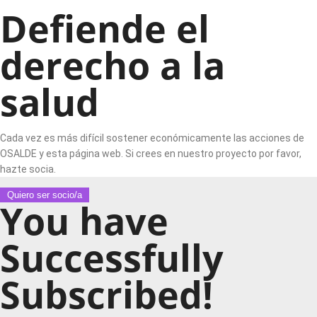
Defiende el
derecho a la
salud
Cada vez es más difícil sostener económicamente las acciones de
OSALDE y esta página web. Si crees en nuestro proyecto por favor,
hazte socia.
Quiero ser socio/a
You have
Successfully
Subscribed!