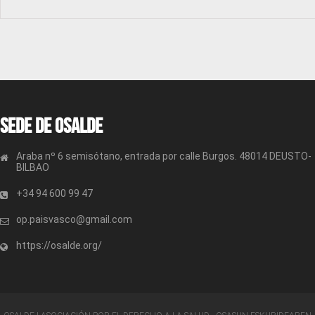
Sede de OSALDE
Araba nº 6 semisótano, entrada por calle Burgos. 48014 DEUSTO-
BILBAO
+34 94 600 99 47
op.paisvasco@gmail.com
https://osalde.org/