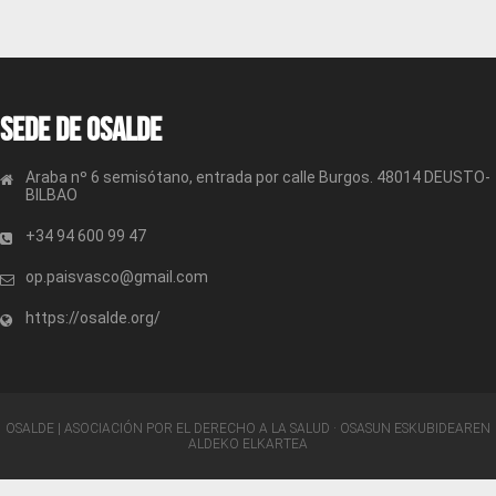
Sede de OSALDE
Araba nº 6 semisótano, entrada por calle Burgos. 48014 DEUSTO-
BILBAO
+34 94 600 99 47
op.paisvasco@gmail.com
https://osalde.org/
OSALDE | ASOCIACIÓN POR EL DERECHO A LA SALUD · OSASUN ESKUBIDEAREN
ALDEKO ELKARTEA