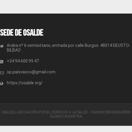
Sede de OSALDE
Araba nº 6 semisótano, entrada por calle Burgos. 48014 DEUSTO-
BILBAO
+34 94 600 99 47
op.paisvasco@gmail.com
https://osalde.org/
OSALDE | ASOCIACIÓN POR EL DERECHO A LA SALUD · OSASUN ESKUBIDEAREN
ALDEKO ELKARTEA