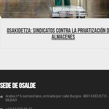
Osakidetza: Sindicatos contra la privatización 
almacenes
Sede de OSALDE
Araba nº 6 semisótano, entrada por calle Burgos. 48014 DEUSTO-
BILBAO