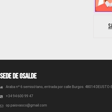
S
Sede de OSALDE
Araba nº 6 semisótano, entrada por calle Burgos. 48014 DEUSTO
+34 94 600 99 47
op.paisvasco@gmail.com