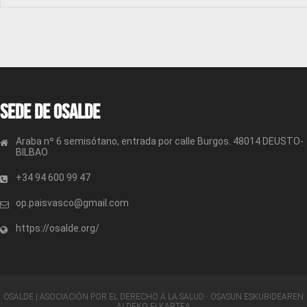
Sede de OSALDE
Araba nº 6 semisótano, entrada por calle Burgos. 48014 DEUSTO-
BILBAO
+34 94 600 99 47
op.paisvasco@gmail.com
https://osalde.org/
OSALDE | ASOCIACIÓN POR EL DERECHO A LA SALUD · OSASUN ESKUBIDEAREN
ALDEKO ELKARTEA