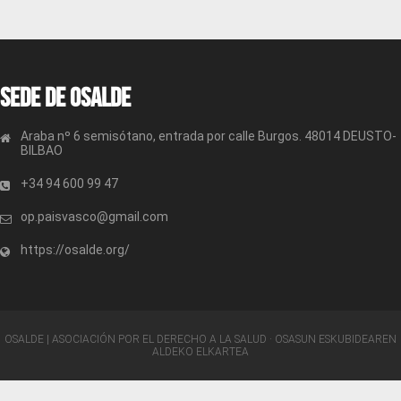
Sede de OSALDE
Araba nº 6 semisótano, entrada por calle Burgos. 48014 DEUSTO-
BILBAO
+34 94 600 99 47
op.paisvasco@gmail.com
https://osalde.org/
OSALDE | ASOCIACIÓN POR EL DERECHO A LA SALUD · OSASUN ESKUBIDEAREN
ALDEKO ELKARTEA