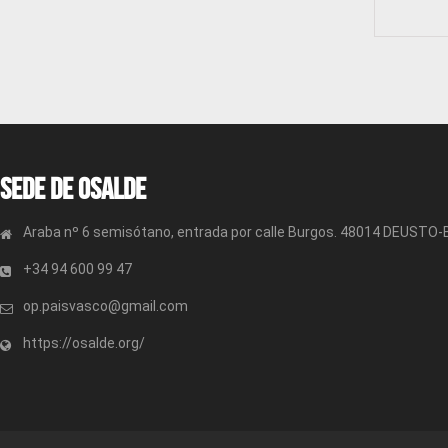
Sede de OSALDE
Araba nº 6 semisótano, entrada por calle Burgos. 48014 DEUSTO
+34 94 600 99 47
op.paisvasco@gmail.com
https://osalde.org/