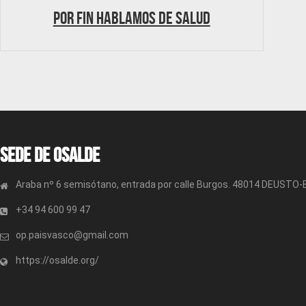
Por fin hablamos de salud
Sede de OSALDE
Araba nº 6 semisótano, entrada por calle Burgos. 48014 DEUSTO
+34 94 600 99 47
op.paisvasco@gmail.com
https://osalde.org/