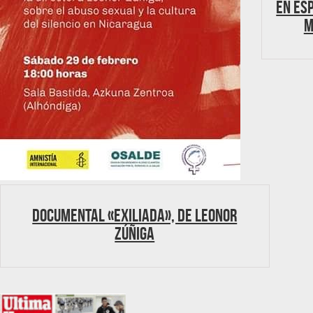
En Es
m
Documental «Exiliada», de Leonor
Zúñiga