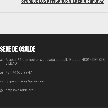
¿Porqué los africanos vienen a Europa?
Sede de OSALDE
Araba nº 6 semisótano, entrada por calle Burgos. 48014 DEUSTO-
BILBAO
+34 94 600 99 47
op.paisvasco@gmail.com
https://osalde.org/