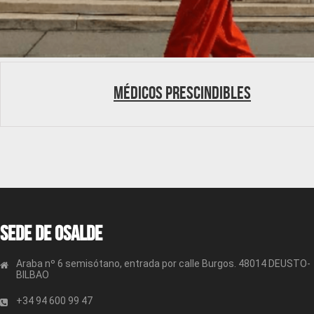
Médicos prescindibles
Sede de OSALDE
Araba nº 6 semisótano, entrada por calle Burgos. 48014 DEUSTO-
BILBAO
+34 94 600 99 47