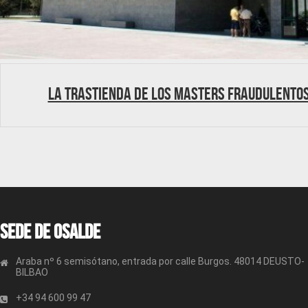
La trastienda de los masters fraudulento
Sede de OSALDE
Araba nº 6 semisótano, entrada por calle Burgos. 48014 DEUSTO-
BILBAO
+34 94 600 99 47