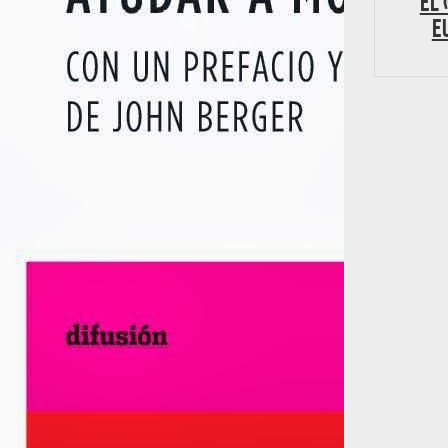
El 
e