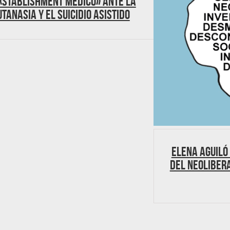
«stablishment médico» ante la
utanasia y el suicidio asistido
Elena Aguiló
del neoliber