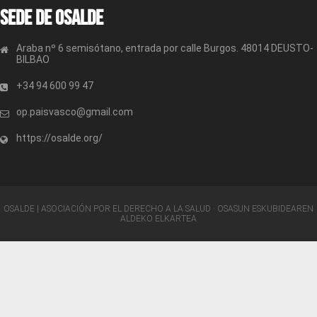
Sede de OSALDE
Araba nº 6 semisótano, entrada por calle Burgos. 48014 DEUSTO-
BILBAO
+34 94 600 99 47
op.paisvasco@gmail.com
https://osalde.org/
OSALDE | ASOCIACIÓN POR EL DERECHO A LA SALUD · OSASUN ESKUBIDEAREN
ALDEKO ELKARTEA