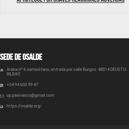
Sede de OSALDE
Araba nº 6 semisótano, entrada por calle Burgos. 48014 DEUSTO-
BILBAO
+34 94 600 99 47
op.paisvasco@gmail.com
https://osalde.org/