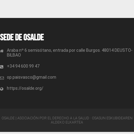
Sede de OSALDE
Araba nº 6 semisótano, entrada por calle Burgos. 48014 DEUSTO-
BILBAO
+34 94 600 99 47
op.paisvasco@gmail.com
https://osalde.org/
OSALDE | ASOCIACIÓN POR EL DERECHO A LA SALUD · OSASUN ESKUBIDEAREN
ALDEKO ELKARTEA