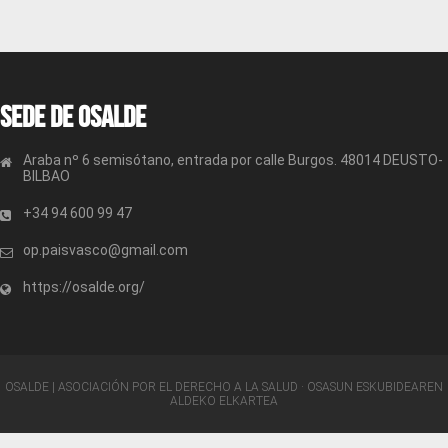
Sede de OSALDE
Araba nº 6 semisótano, entrada por calle Burgos. 48014 DEUSTO-
BILBAO
+34 94 600 99 47
op.paisvasco@gmail.com
https://osalde.org/
OSALDE | ASOCIACIÓN POR EL DERECHO A LA SALUD · OSASUN ESKUBIDEAREN
ALDEKO ELKARTEA