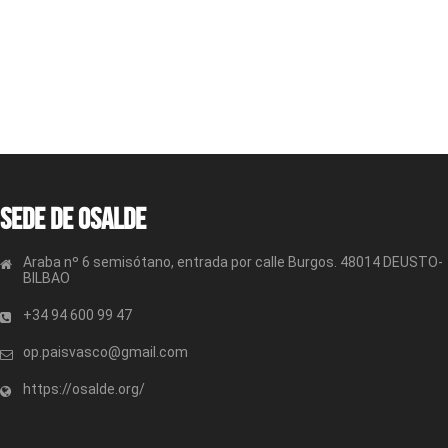
Sede de OSALDE
Araba nº 6 semisótano, entrada por calle Burgos. 48014 DEUSTO-
BILBAO
+34 94 600 99 47
op.paisvasco@gmail.com
https://osalde.org/