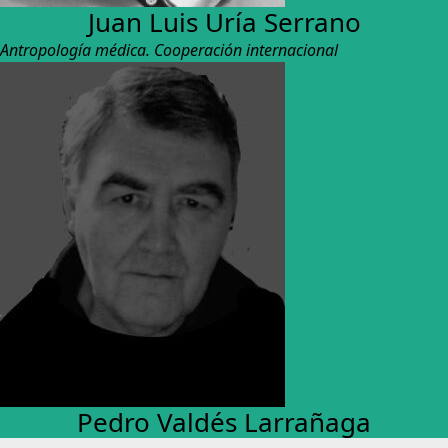
Juan Luis Uría Serrano
Antropología médica. Cooperación internacional
Pedro Valdés Larrañaga