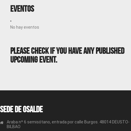
Eventos
No hay eventos
Please Check If You Have Any Published
Upcoming Event.
Sede de OSALDE
Araba nº 6 semisótano, entrada por calle Burgos. 48014 DEUSTO-
BILBAO