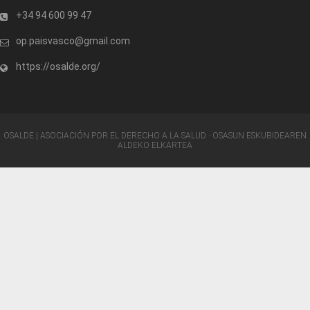
+34 94 600 99 47
op.paisvasco@gmail.com
https://osalde.org/
OSALDE | ASOCIACIÓN POR EL DERECHO A LA SALUD · OSASUN ESKUBIDEAREN
ALDEKO ELKARTEA