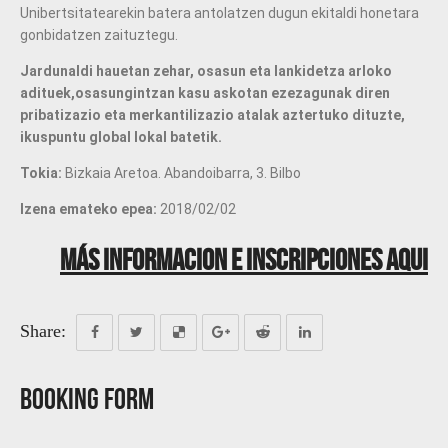
Unibertsitatearekin batera antolatzen dugun ekitaldi honetara
gonbidatzen zaituztegu.
Jardunaldi hauetan zehar, osasun eta lankidetza arloko
adituek,
osasungintzan kasu askotan ezezagunak diren
pribatizazio eta merkantilizazio atalak aztertuko dituzte
,
ikuspuntu global lokal batetik.
Tokia:
Bizkaia Aretoa. Abandoibarra, 3. Bilbo
Izena emateko epea:
2018/02/02
Más informacion e inscripciones aqui
Share:
Booking Form