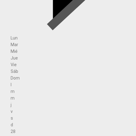
Lun
Mar
Mié
Jue
Vie
Sáb
Dom
l
m
m
j
v
s
d
28