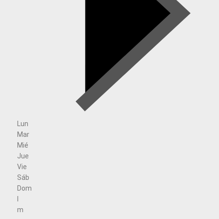
Lun
Mar
Mié
Jue
Vie
Sáb
Dom
l
m