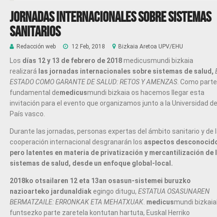
JORNADAS INTERNACIONALES SOBRE SISTEMAS
SANITARIOS
Redacción web
12 Feb, 2018
Bizkaia Aretoa UPV/EHU
Los
días 12 y 13 de febrero de 2018
medicusmundi bizkaia
realizará
las jornadas internacionales sobre sistemas de salud,
ESTADO COMO GARANTE DE SALUD: RETOS Y AMENZAS
. Como parte
fundamental de
medicus
mundi bizkaia os hacemos llegar esta
invitación para el evento que organizamos junto a la Universidad de
País vasco.
Durante las jornadas, personas expertas del ámbito sanitario y de 
cooperación internacional desgranarán los
aspectos desconocid
pero latentes en materia de privatización y mercantilización de 
sistemas de salud
, desde un enfoque
global-local
.
2018ko otsailaren 12 eta 13an
osasun-sistemei buruzko
nazioarteko jardunaldiak
egingo ditugu,
ESTATUA OSASUNAREN
BERMATZAILE: ERRONKAK ETA MEHATXUAK
.
medicus
mundi bizkai
funtsezko parte zaretela kontutan hartuta, Euskal Herriko