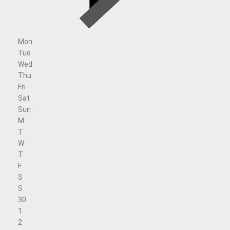
Mon
Tue
Wed
Thu
Fri
Sat
Sun
M
T
W
T
F
S
S
30
1
2