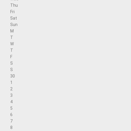
Thu
Fri
Sat
Sun
M
T
W
T
F
S
S
30
1
2
3
4
5
6
7
8