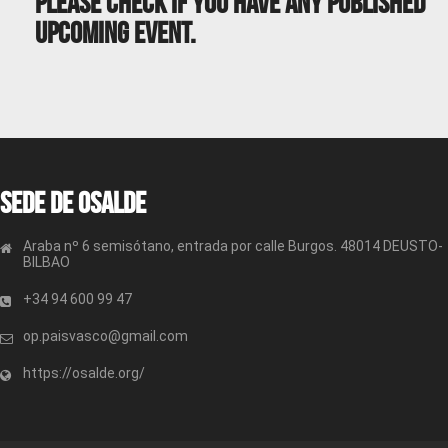
Please Check If You Have Any Published
Upcoming Event.
Sede de OSALDE
Araba nº 6 semisótano, entrada por calle Burgos. 48014 DEUSTO-
BILBAO
+34 94 600 99 47
op.paisvasco@gmail.com
https://osalde.org/